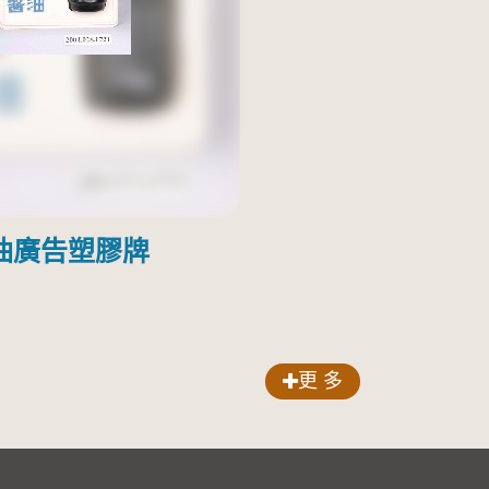
油廣告塑膠牌
更 多