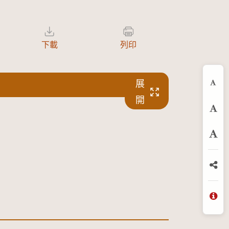
下載
列印
展
縮
開
預
放
分
問