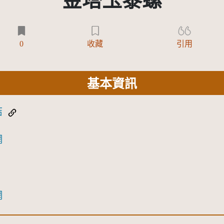
金塔玉黍螺
0
收藏
引用
基本資訊
結
網
網