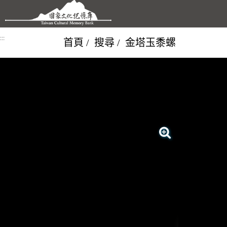
跳到主要內容區塊
:::
首頁
搜尋
金塔玉黍螺