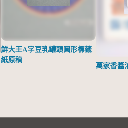
鮮大王A字豆乳罐頭圓形標籤
紙原稿
萬家香醬