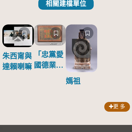
相關建檔單位
「忠黨愛
朱西甯與
國德業並
達賴喇嘛
壽」匾額
媽祖
更 多
:::