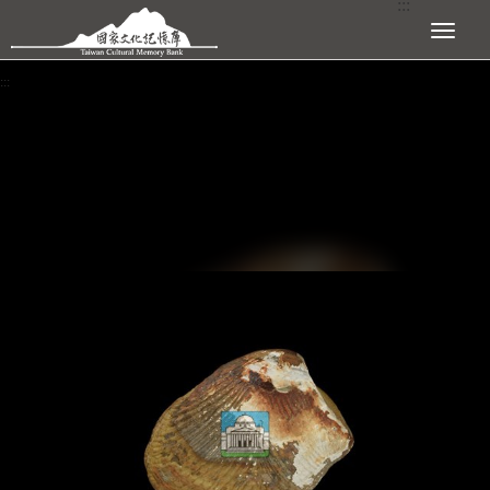
:::
跳到主要內容區塊
展開選單
:::