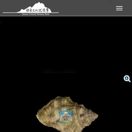
:::
跳到主要內容區塊
展開選單
:::