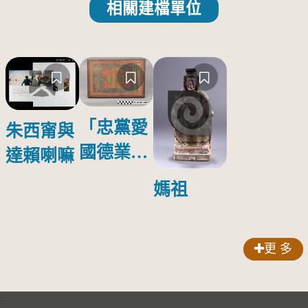
相關建檔單位
「忠黨愛
朱西甯與
國德業並
達賴喇嘛
壽」匾額
媽祖
更 多
:::