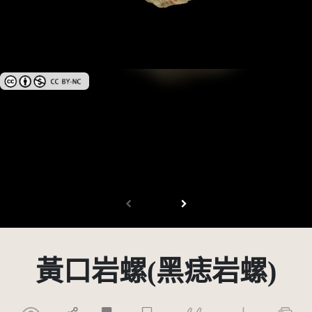
創用CC姓名標示-非商業性 3.0 台灣及其後版本(CC BY-NC 3.0 TW +)
黃口岩螺(黑痣岩螺)