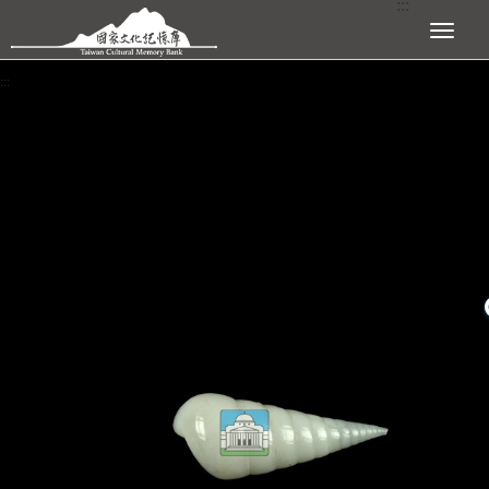
:::
跳到主要內容區塊
展開選單
:::