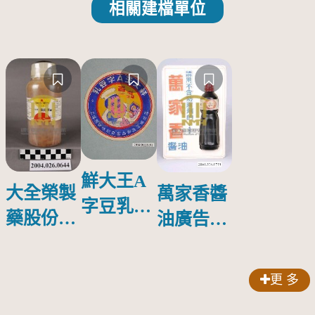
相關建檔單位
鮮大王A
大全榮製
萬家香醬
字豆乳罐
藥股份有
油廣告塑
頭圓形標
限公司出
膠牌
籤紙原稿
品索比林
更 多
錠