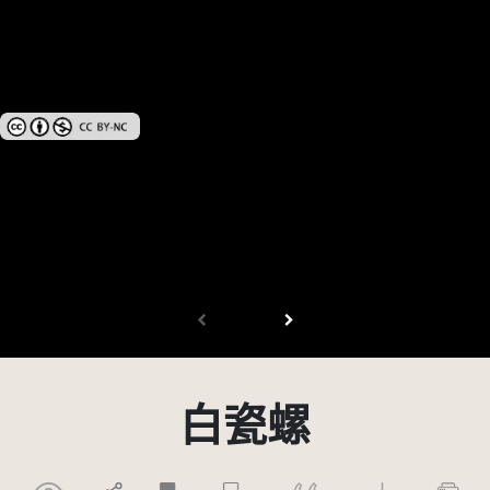
創用CC姓名標示-非商業性 3.0 台灣及其後版本(CC BY-NC 3.0 TW +)
白瓷螺