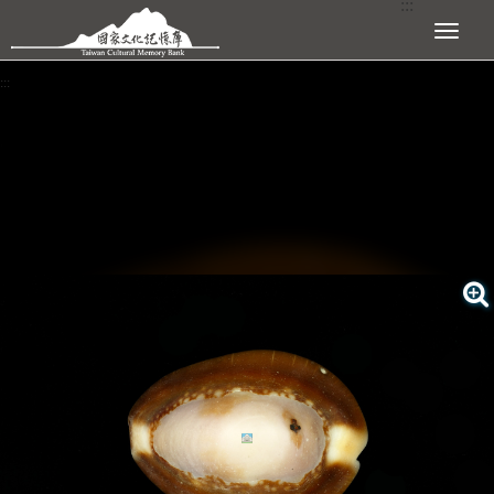
:::
跳到主要內容區塊
展開選單
:::