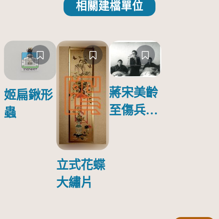
相關建檔單位
蔣宋美齡
姬扁鍬形
至傷兵醫
蟲
院探視受
傷日本戰
俘照片
立式花蝶
大繡片