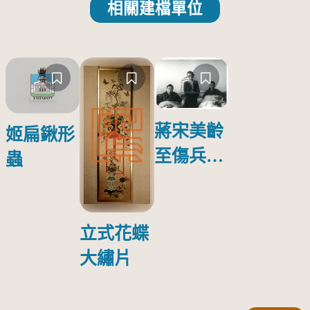
相關建檔單位
蔣宋美齡
姬扁鍬形
至傷兵醫
蟲
院探視受
傷日本戰
俘照片
立式花蝶
大繡片