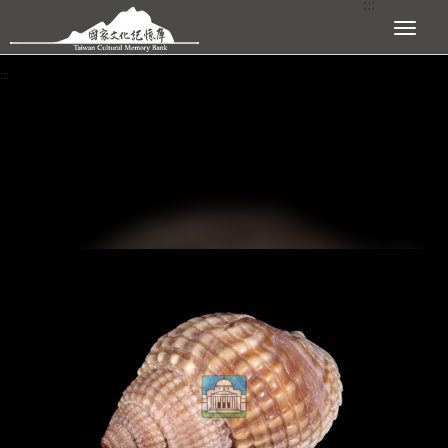
:::
跳到主要內容區塊
展開選單
:::