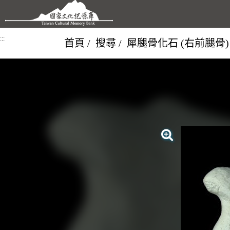
跳到主要內容區塊
:::
首頁
搜尋
犀腿骨化石 (右前腿骨)