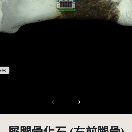
創用CC姓名標示-非商業性 3.0 台灣及其後版本(CC BY-NC 3.0 TW +)