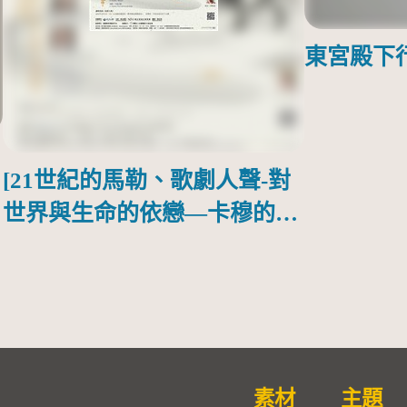
東宮殿下
[21世紀的馬勒、歌劇人聲-對
世界與生命的依戀—卡穆的馬
勒大地之歌]【對世界與生命
的依戀─卡穆的馬勒大地之
歌】
素材
主題