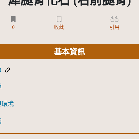
犀腿骨化石 (右前腿骨)
0
收藏
引用
基本資訊
結
網
與環境
網