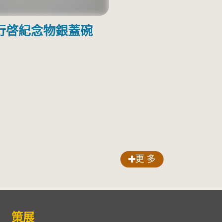
行啓紀念物銀蓋碗
更 多
策展