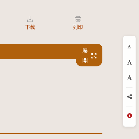
下載
列印
展
縮
開
預
放
分
問