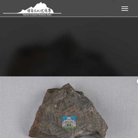
:::
跳到主要內容區塊
展開選單
:::