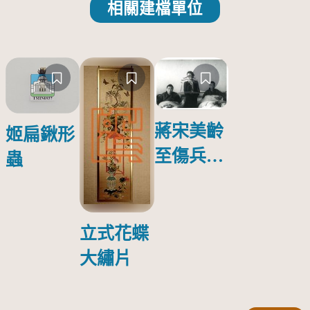
相關建檔單位
蔣宋美齡
姬扁鍬形
至傷兵醫
蟲
院探視受
傷日本戰
俘照片
立式花蝶
大繡片