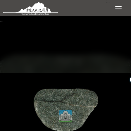
:::
跳到主要內容區塊
展開選單
:::