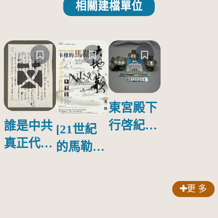
相關建檔單位
東宮殿下
行啓紀念
誰是中共
[21世紀
物銀蓋碗
真正代言
的馬勒、
人？
歌劇人
聲-對世
更 多
界與生命
的依戀—