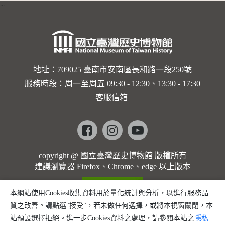
:::
卡穆的馬
勒大地之
歌]【對
世界與生
地址：709025 臺南市安南區長和路一段250號
服務時段：周一至周五 09:30 - 12:30、13:30 - 17:30
命的依戀
客服信箱
─卡穆的
馬勒大地
Facebook
instagram
youtube
之歌】
copyright @ 國立臺灣歷史博物館 版權所有
建議瀏覽器 Firefox、Chrome、edge 以上版本
本網站使用Cookies收集資料用於量化統計與分析，以進行服務品
質之改善。請點選"接受"，若未做任何選擇，或將本視窗關閉，本
站預設選擇拒絕。進一步Cookies資料之處理，請參閱本站之
隱私