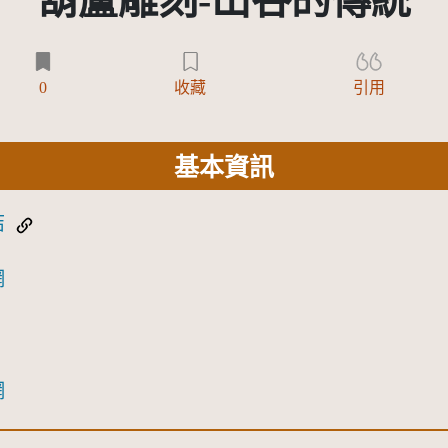
葫蘆雕刻-山谷的傳統
0
收藏
引用
基本資訊
結
網
網