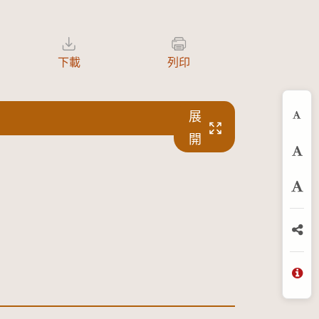
下載
列印
展
縮
開
預
放
分
問