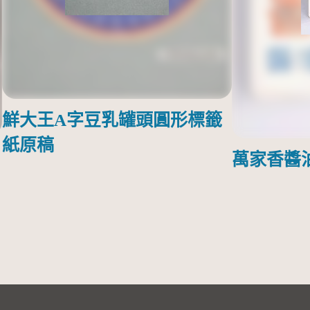
鮮大王A字豆乳罐頭圓形標籤
紙原稿
萬家香醬