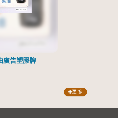
油廣告塑膠牌
更 多