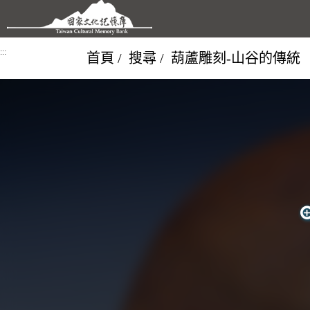
跳到主要內容區塊
:::
首頁
搜尋
葫蘆雕刻-山谷的傳統