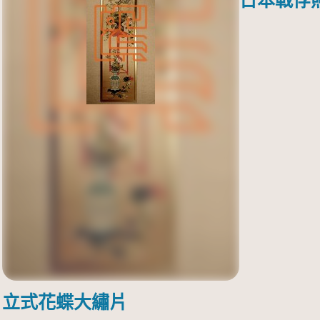
日本戰俘
立式花蝶大繡片