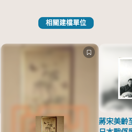
相關建檔單位
蔣宋美齡