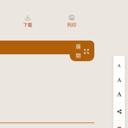
下載
列印
展
開
縮
預
放
分