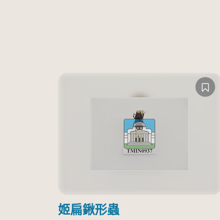
姬扁鍬形蟲