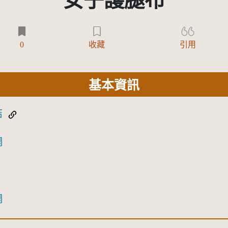
女子護腿布
0
收藏
引用
基本資訊
結
網
網