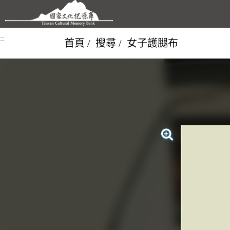
跳到主要內容區塊
:::
首頁
搜尋
女子護腿布