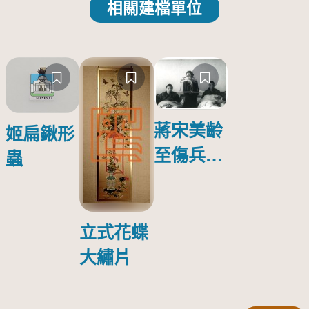
相關建檔單位
蔣宋美齡
姬扁鍬形
至傷兵醫
蟲
院探視受
傷日本戰
俘照片
立式花蝶
大繡片