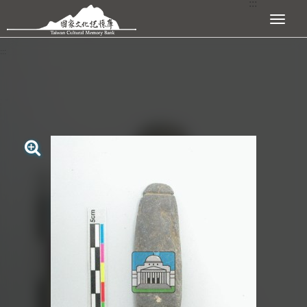
:::
跳到主要內容區塊
展開選單
:::
查看大圖