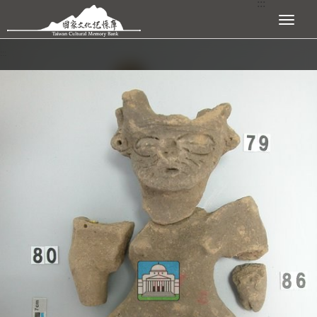
:::
跳到主要內容區塊
展開選單
:::