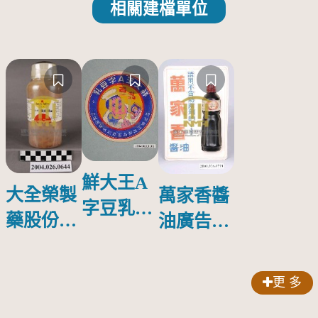
相關建檔單位
鮮大王A
大全榮製
萬家香醬
字豆乳罐
藥股份有
油廣告塑
頭圓形標
限公司出
膠牌
籤紙原稿
品索比林
更 多
錠