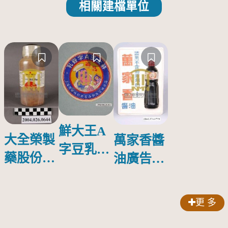
相關建檔單位
鮮大王A
大全榮製
萬家香醬
字豆乳罐
藥股份有
油廣告塑
頭圓形標
限公司出
膠牌
籤紙原稿
品索比林
更 多
錠