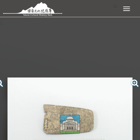
跳到主要內容區塊
:::
展開選單
:::
查看