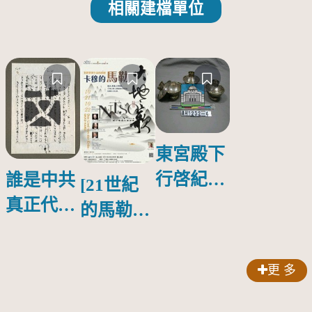
相關建檔單位
東宮殿下
行啓紀念
誰是中共
[21世紀
物銀蓋碗
真正代言
的馬勒、
人？
歌劇人
聲-對世
更 多
界與生命
的依戀—