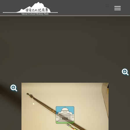
跳到主要內容區塊
:::
展開選單
:::
查看大圖