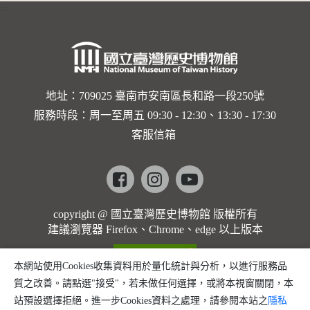
:::
卡穆的馬
勒大地之
歌]【對
世界與生
地址：709025 臺南市安南區長和路一段250號
服務時段：周一至周五 09:30 - 12:30、13:30 - 17:30
命的依戀
客服信箱
─卡穆的
馬勒大地
Facebook
instagram
youtube
之歌】
copyright @ 國立臺灣歷史博物館 版權所有
建議瀏覽器 Firefox、Chrome、edge 以上版本
本網站使用Cookies收集資料用於量化統計與分析，以進行服務品
質之改善。請點選"接受"，若未做任何選擇，或將本視窗關閉，本
站預設選擇拒絕。進一步Cookies資料之處理，請參閱本站之
隱私