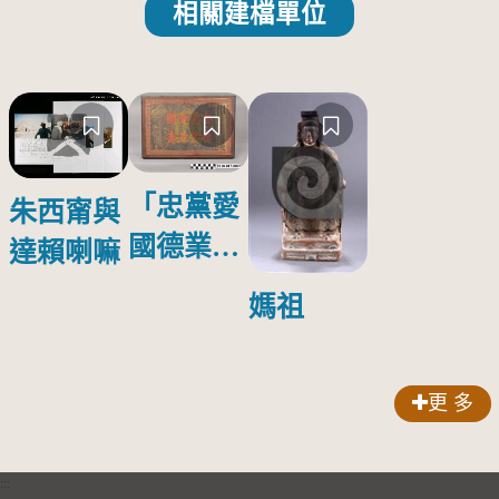
相關建檔單位
「忠黨愛
朱西甯與
國德業並
達賴喇嘛
壽」匾額
媽祖
更 多
:::