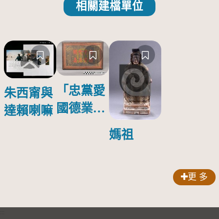
相關建檔單位
「忠黨愛
朱西甯與
國德業並
達賴喇嘛
壽」匾額
媽祖
更 多
:::