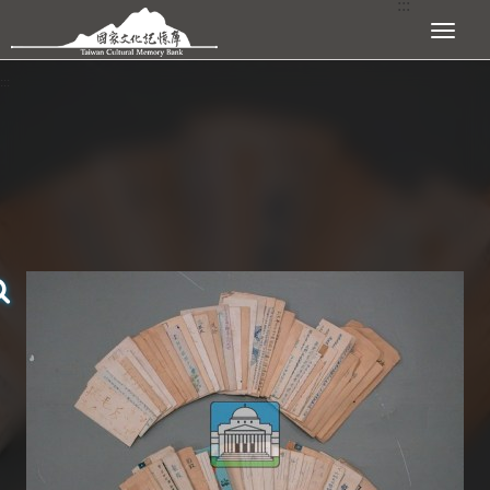
:::
跳到主要內容區塊
展開選單
:::
查看