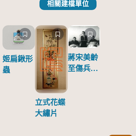
相關建檔單位
蔣宋美齡
姬扁鍬形
至傷兵醫
蟲
院探視受
傷日本戰
俘照片
立式花蝶
大繡片