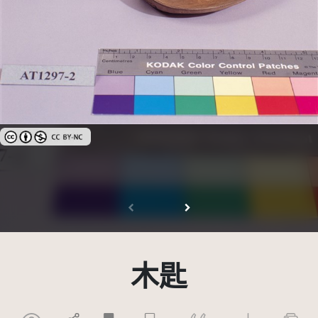
創用CC姓名標示-非商業性 3.0 台灣及其後版本(CC BY-NC 3.0 TW +)
木匙