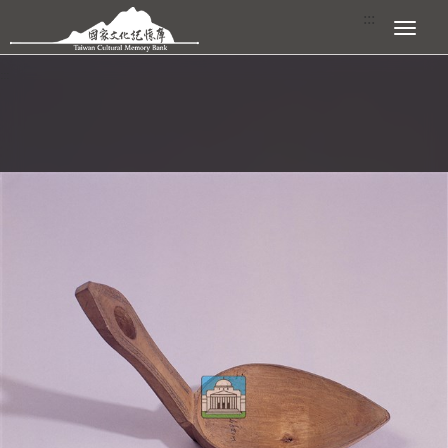
跳到主要內容區塊
:::
展開選單
:::