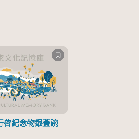
行啓紀念物銀蓋碗