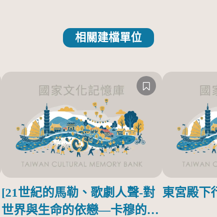
相關建檔單位
[21世紀的馬勒、歌劇人聲-對
東宮殿下
世界與生命的依戀—卡穆的馬