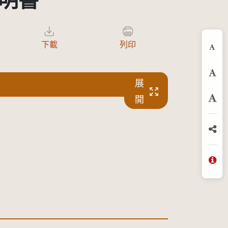
明書
下載
列印
縮
預
展
開
放
分
問