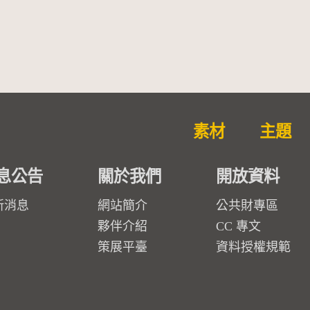
勒大地之歌]【對世界與生命
的依戀─卡穆的馬勒大地之
歌】
素材
主題
息公告
關於我們
開放資料
新消息
網站簡介
公共財專區
夥伴介紹
CC 專文
策展平臺
資料授權規範