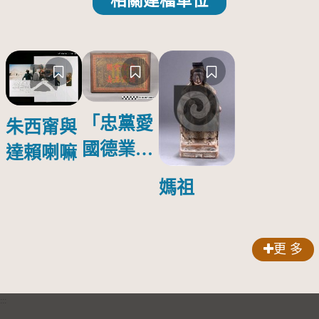
相關建檔單位
「忠黨愛
朱西甯與
國德業並
達賴喇嘛
壽」匾額
媽祖
更 多
:::