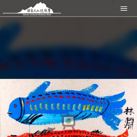
:::
跳到主要內容區塊
展開選單
:::