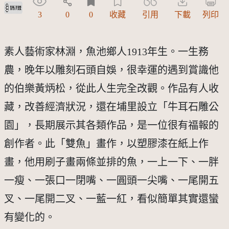
受著作權法保護-僅限於本平台有限度公開瀏覽
3
0
0
收藏
引用
下載
列印
素人藝術家林淵，魚池鄉人1913年生。一生務
農，晚年以雕刻石頭自娛，很幸運的遇到賞識他
的伯樂黃炳松，從此人生完全改觀。作品有人收
藏，改善經濟狀況，還在埔里設立「牛耳石雕公
園」，長期展示其各類作品，是一位很有福報的
創作者。此「雙魚」畫作，以塑膠漆在紙上作
畫，他用刷子畫兩條並排的魚，一上一下、一胖
一瘦、一張口一閉嘴、一圓頭一尖嘴、一尾開五
叉、一尾開二叉、一藍一紅，看似簡單其實還蠻
有變化的。