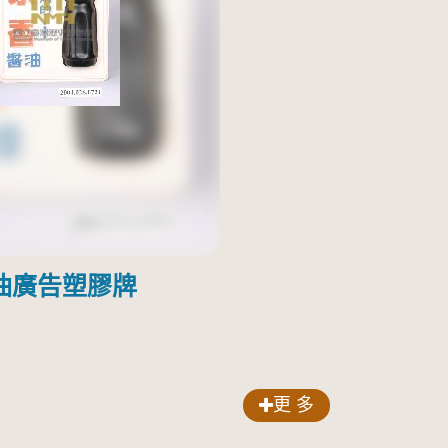
油廣告塑膠牌
更 多