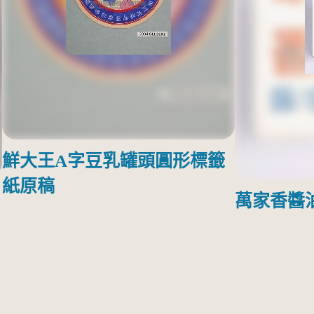
鮮大王A字豆乳罐頭圓形標籤
紙原稿
萬家香醬