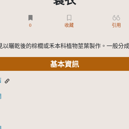
蓑衣
0
收藏
引用
見以曬乾後的棕櫚或禾本科植物莖葉製作。一般分
基本資訊
結
網
網