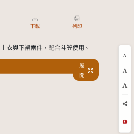
下載
列印
成上衣與下裙兩件，配合斗笠使用。
縮
展
預
開
放
分
問