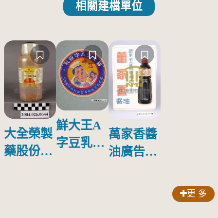
相關建檔單位
鮮大王A
大全榮製
萬家香醬
字豆乳罐
藥股份有
油廣告塑
頭圓形標
限公司出
膠牌
籤紙原稿
品索比林
更 多
錠