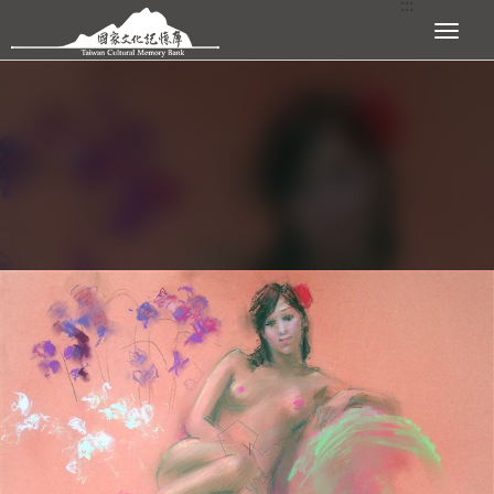
:::
跳到主要內容區塊
展開選單
:::