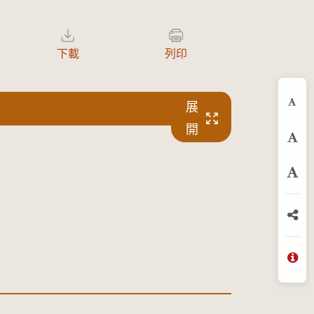
下載
列印
展
縮
開
預
放
分
問