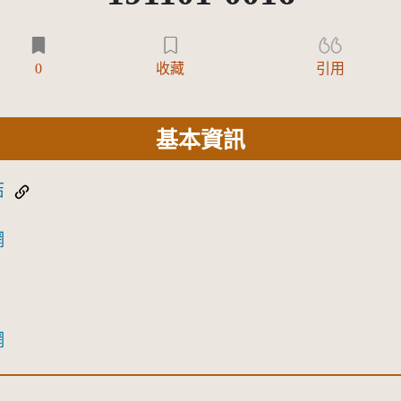
0
收藏
引用
基本資訊
結
網
網