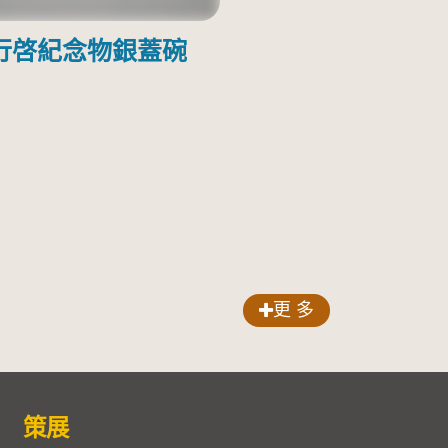
行啓紀念物銀蓋碗
更 多
策展