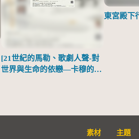
東宮殿下
[21世紀的馬勒、歌劇人聲-對
世界與生命的依戀—卡穆的馬
勒大地之歌]【對世界與生命
的依戀─卡穆的馬勒大地之
歌】
素材
主題