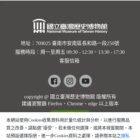
:::
卡穆的馬
勒大地之
歌]【對
世界與生
地址：709025 臺南市安南區長和路一段250號
服務時段：周一至周五 09:30 - 12:30、13:30 - 17:30
命的依戀
客服信箱
─卡穆的
馬勒大地
Facebook
instagram
youtube
之歌】
copyright @ 國立臺灣歷史博物館 版權所有
建議瀏覽器 Firefox、Chrome、edge 以上版本
本網站使用Cookies收集資料用於量化統計與分析，以進行服務品
質之改善。請點選"接受"，若未做任何選擇，或將本視窗關閉，本
站預設選擇拒絕。進一步Cookies資料之處理，請參閱本站之
隱私