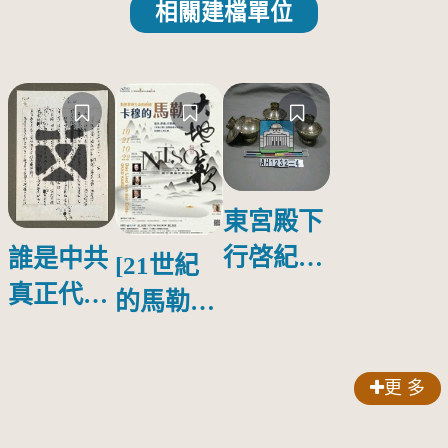
相關建檔單位
東宮殿下
行啓紀念
誰是中共
[21世紀
物銀蓋碗
真正代言
的馬勒、
人？
歌劇人
聲-對世
更 多
界與生命
的依戀—