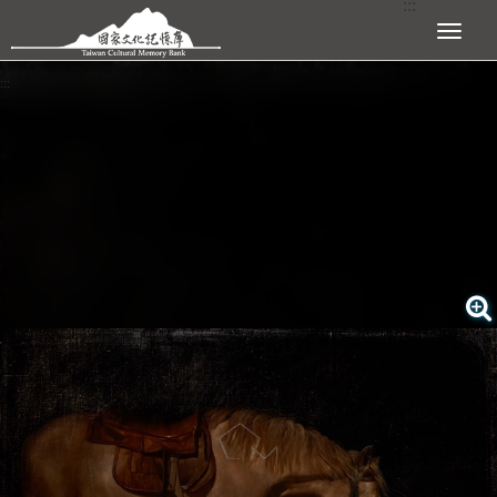
:::
跳到主要內容區塊
展開選單
:::