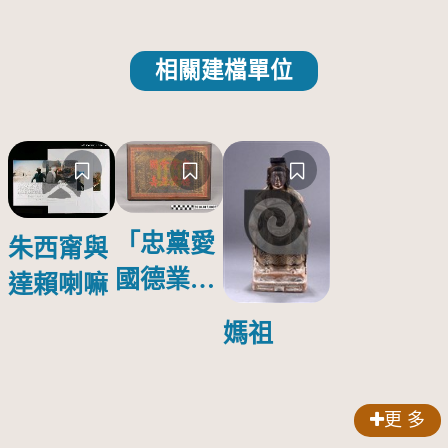
相關建檔單位
「忠黨愛
朱西甯與
國德業並
達賴喇嘛
壽」匾額
媽祖
更 多