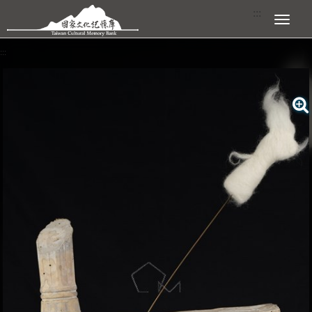
跳到主要內容區塊
:::
展開選單
:::