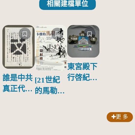
相關建檔單位
東宮殿下
行啓紀念
誰是中共
[21世紀
物銀蓋碗
真正代言
的馬勒、
人？
歌劇人
聲-對世
更 多
界與生命
的依戀—