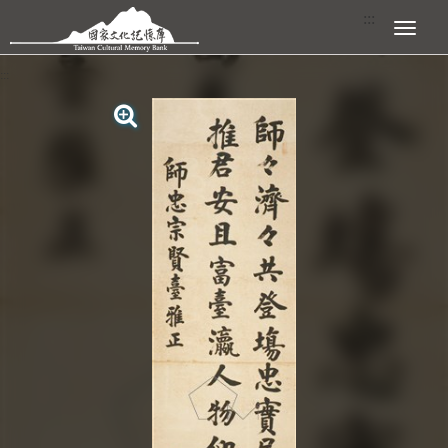
跳到主要內容區塊
:::
展開選單
:::
查看大圖