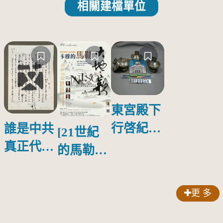
相關建檔單位
東宮殿下
行啓紀念
誰是中共
[21世紀
物銀蓋碗
真正代言
的馬勒、
人？
歌劇人
聲-對世
更 多
界與生命
的依戀—