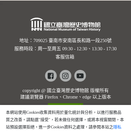
:::
卡穆的馬
勒大地之
歌]【對
世界與生
地址：709025 臺南市安南區長和路一段250號
服務時段：周一至周五 09:30 - 12:30、13:30 - 17:30
命的依戀
客服信箱
─卡穆的
馬勒大地
Facebook
instagram
youtube
之歌】
copyright @ 國立臺灣歷史博物館 版權所有
建議瀏覽器 Firefox、Chrome、edge 以上版本
本網站使用Cookies收集資料用於量化統計與分析，以進行服務品
質之改善。請點選"接受"，若未做任何選擇，或將本視窗關閉，本
站預設選擇拒絕。進一步Cookies資料之處理，請參閱本站之
隱私