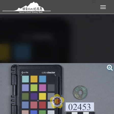
:::
跳到主要內容區塊
展開選單
:::