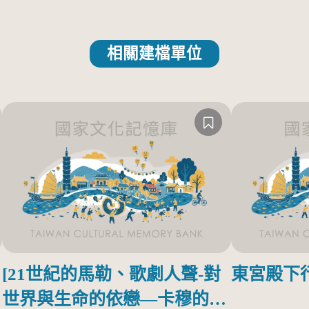
相關建檔單位
[21世紀的馬勒、歌劇人聲-對
東宮殿下
世界與生命的依戀—卡穆的馬