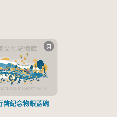
行啓紀念物銀蓋碗