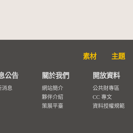
勒大地之歌]【對世界與生命
的依戀─卡穆的馬勒大地之
歌】
素材
主題
息公告
關於我們
開放資料
新消息
網站簡介
公共財專區
夥伴介紹
CC 專文
策展平臺
資料授權規範