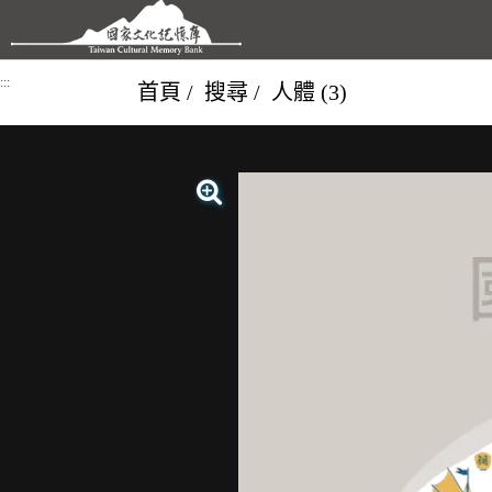
跳到主要內容區塊
:::
首頁
搜尋
人體 (3)