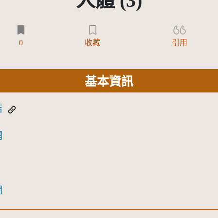
人體 (3)
0
收藏
引用
基本資訊
結
網
網