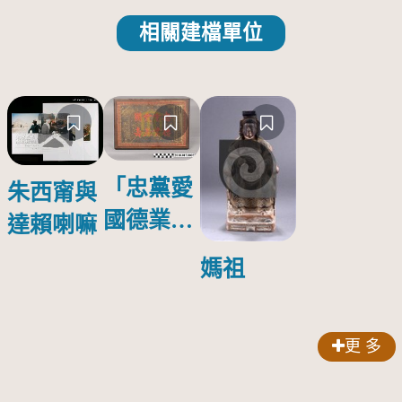
相關建檔單位
「忠黨愛
朱西甯與
國德業並
達賴喇嘛
壽」匾額
媽祖
更 多