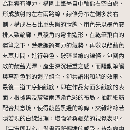
為粗獷有魄力。構圖上筆墨自中軸偏右空白處，
形成放射的左右兩路線，線條分布左側多於右
側，構成左右比重失衡的狀態。用色先以墨色安
排大致輪廓，具稜角的彎曲造形，在乾筆飛白的
運筆之下，營造鏗鏘有力的氣勢，再敷以靛藍色
充塞其間，進行染色。破碎墨線的線條，包圍內
斂的靛藍光澤，產生深沉穩重之感，而騷動筆觸
與寧靜色彩的迥異組合，卻共譜出和諧的效果。
最後一道工序抽紙筋，即在作品背面多紙筋的表
面，根據黑及靛藍兩渲染色彩的布局，抽起紙筋
配合其意境，使得靛藍黑邊的線條，夾雜絲絲若
隱若現的白線紋理，增強滄桑飄茫的視覺表現。
「宇宙即我心」與畫面所傳達的感受，皆指向中