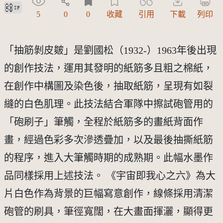
創用CC姓名標示 3.0 台灣及其後版本(CC BY 3.0 TW +)
5
0
0
收藏
引用
下載
列印
「抽筋剝皮皴」是劉國松（1932-）1963年後出現
的創作技法，運用其發明的紙筋多且粗之棉紙，
在創作中構圖及染色後，抽取紙筋，呈現有如裂
縫的白色肌理。此技法結合軍隊中擦試砲管用的
「砲刷子」筆觸，全程於紙筋多的畫紙背面作
畫，經過色彩多次滲透疊加，以及最後抽撕紙筋
的程序，進入大筆觸時期的成熟期。此幅水墨作
品同樣採用上述技法。 《宇宙即我心之六》為大
片白色作為背景的巨幅寫意創作，線條採用清潔
砲管的刷具，筆徑寬闊，在大畫面揮灑，顯得更