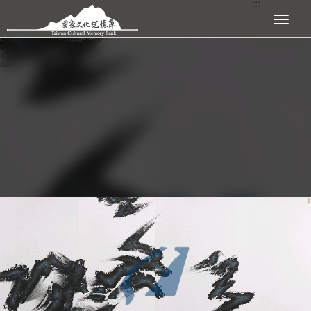
:::
跳到主要內容區塊
展開選單
:::