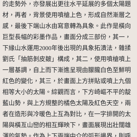
的走勢外，亦發展出更往水平延展的多個太陽題
材，再者，背景使用噴槍上色，形成自然漸層之
感，最後下端山水由寫意轉為具象。此作是橫向
巨型長幅的彩墨作品，畫面分成三部份，其一，
下緣山水運用2000年後出現的具象拓漬法，雜揉
劉氏「抽筋剝皮皴」構成，其二，使用噴槍噴上
一層基調，自上而下漸進呈現由朦朧白色至鮮明
紅色的變化，其三，於畫面上方拼貼或噴上九個
相等大小的太陽。綜觀而言，下方崎嶇不平的靛
藍山勢，與上方規整的橘色太陽及紅色天空，兩
者在造形與冷暖色上互為對比，在一字排開的太
陽與橫亙山巒的相互輝映下，畫面展現出壯闊雄
渾的氣勢。作為上下兩端中介的弧形邊界，則呼