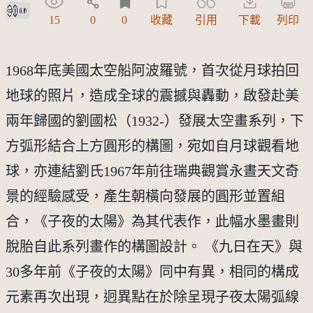
創用CC姓名標示 3.0 台灣及其後版本(CC BY 3.0 TW +)
15
0
0
收藏
引用
下載
列印
1968年底美國太空船阿波羅號，首次從月球拍回
地球的照片，造成全球的震撼與轟動，啟發赴美
兩年歸國的劉國松（1932-）發展太空畫系列，下
方弧形結合上方圓形的構圖，宛如自月球觀看地
球，亦連結劉氏1967年前往瑞典觀賞永晝天文奇
景的經驗感受，產生朝橫向發展的圓形並置組
合，《子夜的太陽》為其代表作，此幅水墨畫則
脫胎自此系列畫作的構圖設計。 《九日在天》與
30多年前《子夜的太陽》同中有異，相同的構成
元素再次出現，迥異點在於除呈現子夜太陽弧線