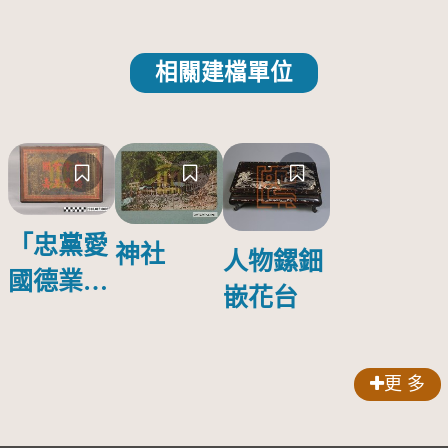
相關建檔單位
「忠黨愛
神社
人物鏍鈿
國德業並
嵌花台
壽」匾額
更 多