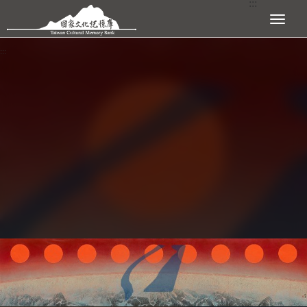
:::
跳到主要內容區塊
展開選單
:::