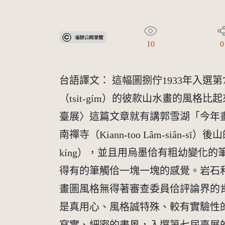
受著作權法保護-僅限於本平台有限度公開瀏覽
10
0
台語譯文： 這幅圖捌佇1933年入選第
（tsit-gím）的彼款山水畫的風格
臺展〉這篇文章就有講郭雪湖「今年
南禪寺（Kiann-too Lâm-siân
kíng），並且用烏墨佮有粗幼變化的筆
得有的筆觸佮一塊一塊的感覺。岩石和
畫圖風格無得著審查委員佮評論界的
是真用心、風格誠特殊、較有實驗性的