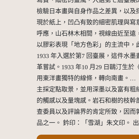
寫實、細密的畫風，入選第七屆臺展
檢驗日本畫與自身作品之差異，以及
現於紙上，凹凸有致的細密肌理與寫
呼應，山石林木相間，視線由近至遠
以膠彩表現「地方色彩」的主流中，此
1933 年入選於第7 回臺展，這
革嘗試。1933 年10 月29 日
用東洋畫獨特的線條，轉向南畫。…
主採定點取景，並用深墨以及富有粗
的觸感以及量塊感。岩石和樹的枝幹
查委員以及評論界的肯定所致，因而
品之一。 鈐印：「雪湖」朱文印。 