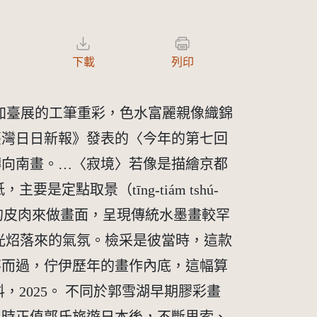
下載
列印
較早參加臺展的工筆重彩，色水富麗親像織錦
生佇《臺灣日日新報》發表的〈今年的第七回
轉向南畫。…〈寂境〉若像是描繪京都
要是定點取景（tīng-tiám tshú-
閣粗的皮肉來做畫面，呈現傳統水墨畫較罕
月光炤落來的氣氛。檢采是彼當時，這款
不而過，佇伊歷年的畫作內底，這幅算
2025。 不同於郭雪湖早期膠彩畫