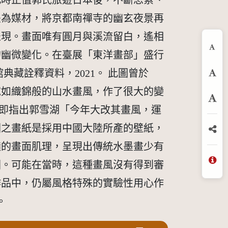
此時正值郭氏旅遊日本後，不斷思索、
墨為媒材，將京都南禪寺的幽玄夜景再
表現。畫面唯有圓月與溪流留白，遙相
的幽微變化。在臺展「東洋畫部」盛行
縮
藏詮釋資料，2021。 此圖曾於
預
麗宛如織錦般的山水畫風，作了很大的變
放
一文即指出郭雪湖「今年大改其畫風，運
圖之畫紙是採用中國大陸所產的壁紙，
分
糙的畫面肌理，呈現出傳統水墨畫少有
圍。可能在當時，這種畫風沒有得到審
問
作品中，仍屬風格特殊的實驗性用心作
。