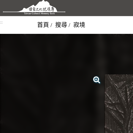
跳到主要內容區塊
:::
首頁
搜尋
寂境