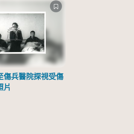
至傷兵醫院探視受傷
照片