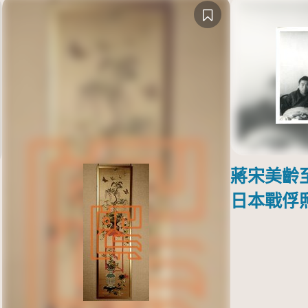
蔣宋美齡
日本戰俘