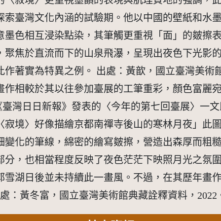
的〈寂境〉更重視墨韻的表現與肌理質地的強調，
探索臺灣文化內涵的試驗期。他以中國的壁紙和水
意墨色相互浸染點染，其筆觸更重視「面」的皴擦
，聚焦於直流而下的山泉飛瀑，呈現出夜色下光影
作著實為特異之例。 出處：黃歆，國立臺灣美術館典
件水墨畫作相較於其以往參加臺展的工筆重彩，顏色富
鷗汀生於《臺灣日日新報》發表的〈今年的第七回臺展〉
〈寂境〉好像描繪京都南禪寺後山的寒林月夜」此
細變化的筆線，綿密的繪寫皴擦，營造出森厚而粗
部分，也相當程度反映了夜色茫茫下映照月光之氛
郭雪湖日後並未持續此一畫風。不過，在其歷年畫
出處：黃冬富，國立臺灣美術館典藏詮釋資料，2022