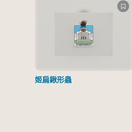
姬扁鍬形蟲