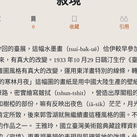
寂境
0
收藏
引用
7回的臺展，這幅水墨畫（tsuí-ba̍k-uē）佮伊
比起來，有真大的改變。1933 年10 月29 日鷗汀
畫圖風格有真大的改變，運用東洋畫特別的線條，
-sī）後山的寒林月夜」這幅圖的畫紙是用中國大陸生產的壁紙，主
路，密實繪寫皴拭（tshun-tshit），營造出厚
樹椏的部份，嘛有反映出夜色（iā-sik）茫茫，
肯定所致，後來郭雪湖就無繼續畫這種風格的圖。
作品之一。 王雅玲，國立臺灣美術館典藏詮釋資料，