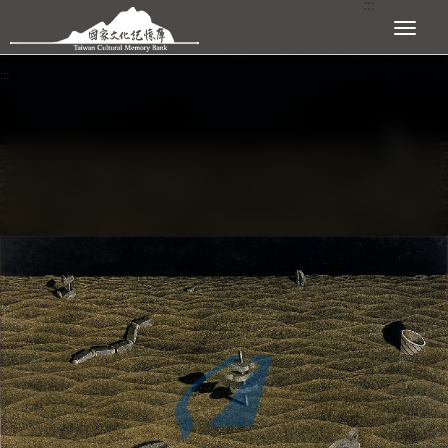
:::
跳到主要內容區塊
展開選單
:::