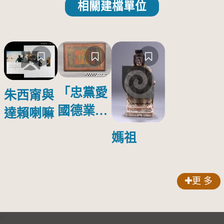
相關建檔單位
「忠黨愛
朱西甯與
國德業並
達賴喇嘛
壽」匾額
媽祖
更 多
:::