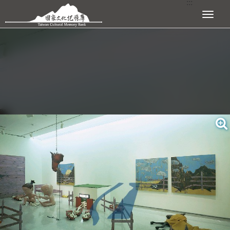
:::
跳到主要內容區塊
展開選單
:::