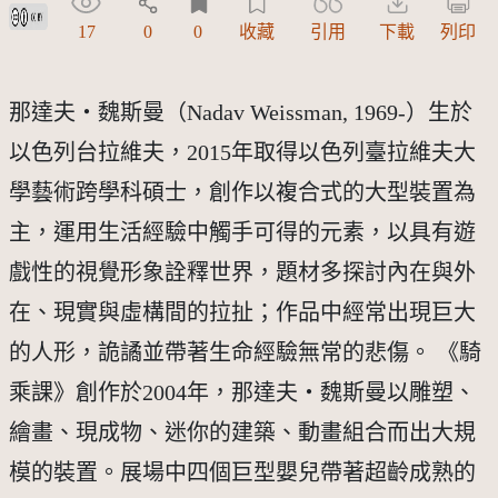
創用CC姓名標示 3.0 台灣及其後版本(CC BY 3.0 TW +)
17
0
0
收藏
引用
下載
列印
那達夫‧魏斯曼（Nadav Weissman, 1969-）生於
以色列台拉維夫，2015年取得以色列臺拉維夫大
學藝術跨學科碩士，創作以複合式的大型裝置為
主，運用生活經驗中觸手可得的元素，以具有遊
戲性的視覺形象詮釋世界，題材多探討內在與外
在、現實與虛構間的拉扯；作品中經常出現巨大
的人形，詭譎並帶著生命經驗無常的悲傷。 《騎
乘課》創作於2004年，那達夫‧魏斯曼以雕塑、
繪畫、現成物、迷你的建築、動畫組合而出大規
模的裝置。展場中四個巨型嬰兒帶著超齡成熟的