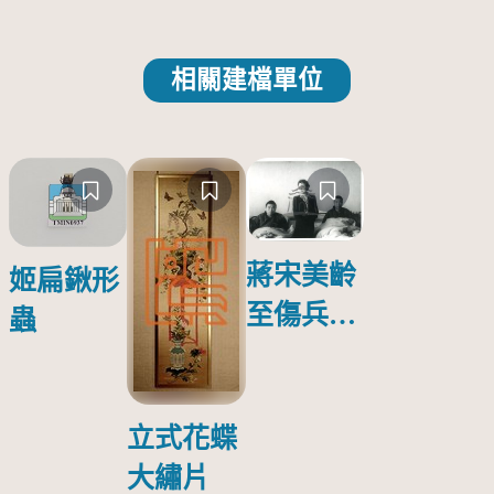
相關建檔單位
蔣宋美齡
姬扁鍬形
至傷兵醫
蟲
院探視受
傷日本戰
俘照片
立式花蝶
大繡片