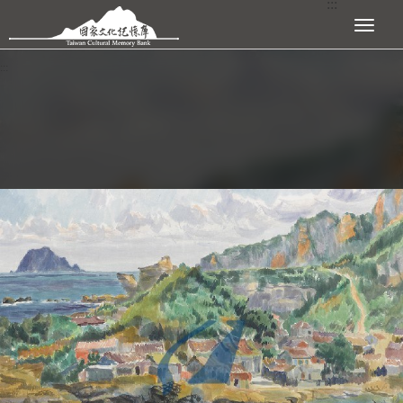
:::
跳到主要內容區塊
展開選單
:::