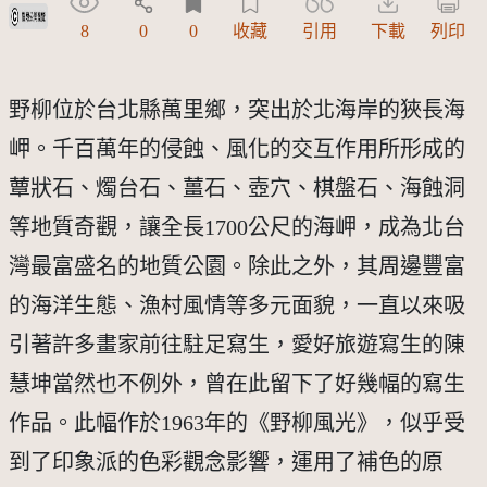
受著作權法保護-僅限於本平台有限度公開瀏覽
8
0
0
收藏
引用
下載
列印
野柳位於台北縣萬里鄉，突出於北海岸的狹長海
岬。千百萬年的侵蝕、風化的交互作用所形成的
蕈狀石、燭台石、薑石、壺穴、棋盤石、海蝕洞
等地質奇觀，讓全長1700公尺的海岬，成為北台
灣最富盛名的地質公園。除此之外，其周邊豐富
的海洋生態、漁村風情等多元面貌，一直以來吸
引著許多畫家前往駐足寫生，愛好旅遊寫生的陳
慧坤當然也不例外，曾在此留下了好幾幅的寫生
作品。此幅作於1963年的《野柳風光》，似乎受
到了印象派的色彩觀念影響，運用了補色的原