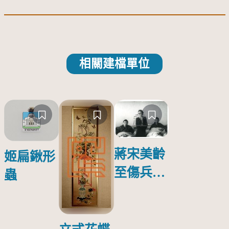
相關建檔單位
蔣宋美齡
姬扁鍬形
至傷兵醫
蟲
院探視受
傷日本戰
俘照片