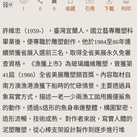
創用CC姓名標示 3.0 台灣及其後版本(CC BY 3.0 TW +)
1
0
0
收藏
引用
下載
列印
許維忠（1959-），臺灣宜蘭人。國立藝專雕塑科
畢業後，便專職於雕塑創作。他於1984至86年連
續榮獲省展入選前三名，取得全省美展永久免審
查資格。 《漁獲上市》為玻璃纖維雕塑，曾獲第
41屆（1986）全省美展雕塑類首獎。內容取材自
南方澳漁港漁獲下船時的忙碌情景。主要透過具
象寫實方式，描述一老一少兩漁工拋甩搬運鯊魚
的動作，透過S造形的魚身串連整體，構圖緊密、
造形流暢、技術成熟。 對作者來說，寫實人體的
泥塑雕塑，從心棒支架設計製作到逐步進行堆