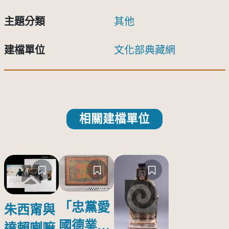
主題分類
其他
建檔單位
文化部典藏網
相關建檔單位
「忠黨愛
朱西甯與
國德業並
達賴喇嘛