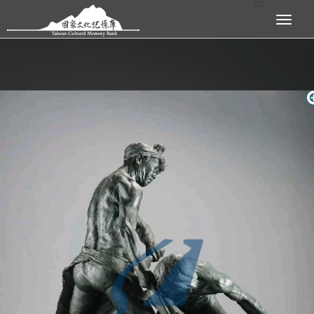
:::
跳到主要內容區塊
展開選單
:::