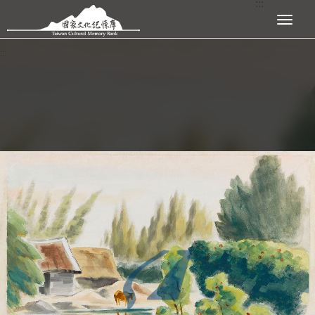
:::
跳到主要內容區塊
展開選單
:::