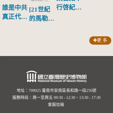
行啓紀念
誰是中共
[21世紀
物銀蓋碗
真正代言
的馬勒、
人？
歌劇人
聲-對世
更 多
界與生命
的依戀—
:::
卡穆的馬
勒大地之
歌]【對
世界與生
地址：709025 臺南市安南區長和路一段250號
服務時段：周一至周五 09:30 - 12:30、13:30 - 17:30
命的依戀
客服信箱
─卡穆的