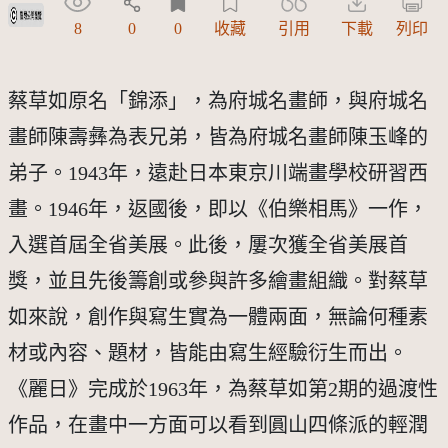
受著作權法保護-僅限於本平台有限度公開瀏覽
8
0
0
收藏
引用
下載
列印
蔡草如原名「錦添」，為府城名畫師，與府城名
畫師陳壽彝為表兄弟，皆為府城名畫師陳玉峰的
弟子。1943年，遠赴日本東京川端畫學校研習西
畫。1946年，返國後，即以《伯樂相馬》一作，
入選首屆全省美展。此後，屢次獲全省美展首
獎，並且先後籌創或參與許多繪畫組織。對蔡草
如來說，創作與寫生實為一體兩面，無論何種素
材或內容、題材，皆能由寫生經驗衍生而出。
《麗日》完成於1963年，為蔡草如第2期的過渡性
作品，在畫中一方面可以看到圓山四條派的輕潤