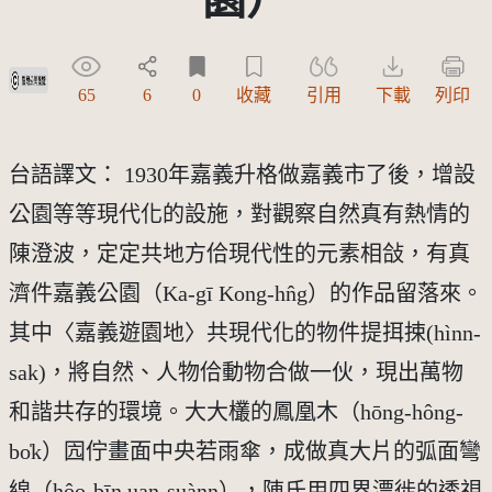
受著作權法保護-僅限於本平台有限度公開瀏覽
65
6
0
收藏
引用
下載
列印
台語譯文： 1930年嘉義升格做嘉義市了後，增設
公園等等現代化的設施，對觀察自然真有熱情的
陳澄波，定定共地方佮現代性的元素相敆，有真
濟件嘉義公園（Ka-gī Kong-hn̂g）的作品留落來。
其中〈嘉義遊園地〉共現代化的物件提挕捒(hìnn-
sak)，將自然、人物佮動物合做一伙，現出萬物
和諧共存的環境。大大欉的鳳凰木（hōng-hông-
bo̍k）囥佇畫面中央若雨傘，成做真大片的弧面彎
線（hôo-bīn uan-suànn），陳氏用四界漂徙的透視