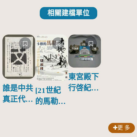
相關建檔單位
東宮殿下
行啓紀念
誰是中共
[21世紀
物銀蓋碗
真正代言
的馬勒、
人？
歌劇人
聲-對世
更 多
界與生命