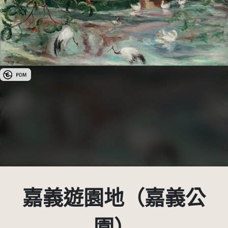
公眾領域標章(PDM)
嘉義遊園地（嘉義公
園）