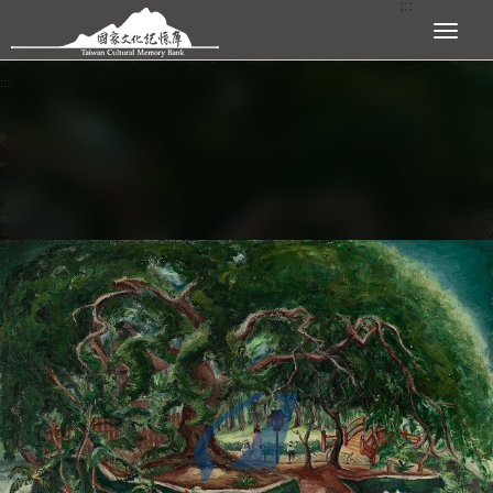
:::
跳到主要內容區塊
展開選單
:::