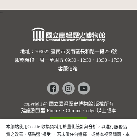
的依戀—
:::
卡穆的馬
勒大地之
歌]【對
世界與生
地址：709025 臺南市安南區長和路一段250號
服務時段：周一至周五 09:30 - 12:30、13:30 - 17:30
命的依戀
客服信箱
─卡穆的
馬勒大地
Facebook
instagram
youtube
之歌】
copyright @ 國立臺灣歷史博物館 版權所有
建議瀏覽器 Firefox、Chrome、edge 以上版本
本網站使用Cookies收集資料用於量化統計與分析，以進行服務品
質之改善。請點選"接受"，若未做任何選擇，或將本視窗關閉，本