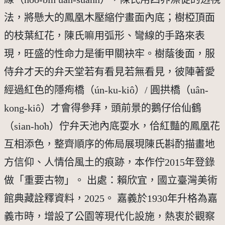
法，將懸大的鳳凰木壓縮佇畫面內底；樹椏頂面
的枝葉紅花，陳氏嘛用弧形、彎線的手路來表
現，旺盛的性命力是衝甲關袂牢。樹蔭後面，服
侍弁才天的弁天堂若有看見若無看見，彼陣著愛
經過紅色的隱痀橋（ún-ku-kiô）/ 圓拱橋（uân-
kong-kiô）才會得參拜，頭前景的鵝仔佮仙鶴
（sian-ho̍h）佇弁天池內底耍水，佮紅豔的鳳凰花
互相添色，整齊順序的佈局展現陳氏斟酌描畫地
方信仰、人情佮風土的痕跡，本作佇2015年登錄
做「重要古物」。 出處：賴欣宜，國立臺灣美術
館典藏詮釋資料，2025。 嘉義於1930年升格為嘉
義市時，增設了公園等現代化設施，熱衷於觀察