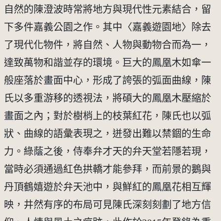
自然的陳澄波時常將地方與現代性元素結合，留
下多件嘉義公園之作。其中〈嘉義遊園地〉除去
了現代化物件，將自然、人物與動物合而為一，
達致萬物和諧並存的環境。巨大的鳳凰木如傘一
般座落於畫面中心，形成了誇張的弧面曲線，陳
氏以多重游移的透視法，將碩大的鳳凰木壓縮於
畫面之內；對於樹梢上的枝葉紅花，陳氏也以弧
狀、曲線的語彙表現之，迸發出難以禁錮的生命
力。綠蔭之後，侍奉弁才天的弁天堂若隱若現，
當時必須通過紅色拱轎才能參拜，而前景的鵝與
丹頂鶴嬉遊於弁天池中，與鮮紅的鳳凰花相互輝
映，井然有序的布局可見陳氏深刻刻劃了地方信