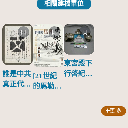
相關建檔單位
東宮殿下
行啓紀念
誰是中共
[21世紀
物銀蓋碗
真正代言
的馬勒、
人？
歌劇人
聲-對世
更 多
界與生命
的依戀—