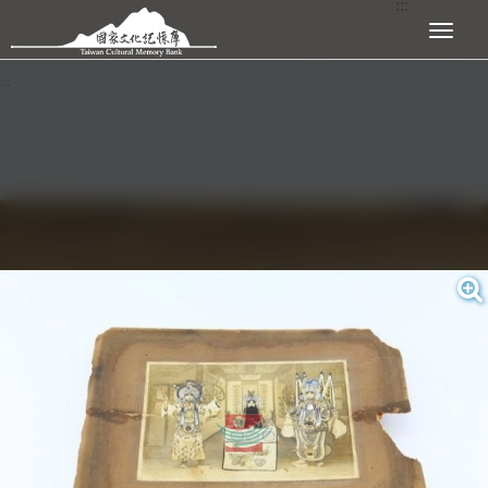
:::
跳到主要內容區塊
展開選單
:::