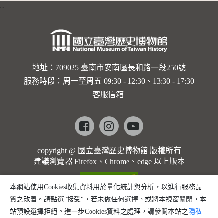
:::
卡穆的馬
勒大地之
歌]【對
世界與生
地址：709025 臺南市安南區長和路一段250號
服務時段：周一至周五 09:30 - 12:30、13:30 - 17:30
命的依戀
客服信箱
─卡穆的
馬勒大地
Facebook
instagram
youtube
之歌】
copyright @ 國立臺灣歷史博物館 版權所有
建議瀏覽器 Firefox、Chrome、edge 以上版本
本網站使用Cookies收集資料用於量化統計與分析，以進行服務品
質之改善。請點選"接受"，若未做任何選擇，或將本視窗關閉，本
站預設選擇拒絕。進一步Cookies資料之處理，請參閱本站之
隱私