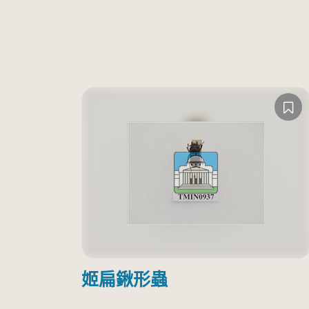
姬扁鍬形蟲