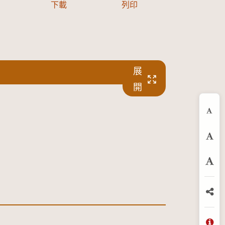
下載
列印
展
開
縮
預
放
分