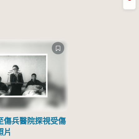
問
至傷兵醫院探視受傷
照片