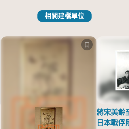
相關建檔單位
蔣宋美齡
日本戰俘