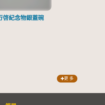
行啓紀念物銀蓋碗
更 多