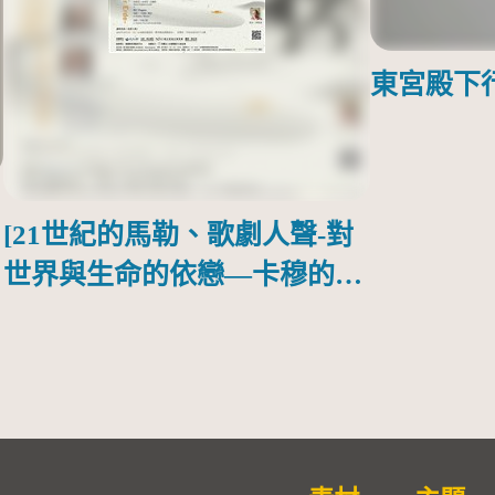
東宮殿下
[21世紀的馬勒、歌劇人聲-對
世界與生命的依戀—卡穆的馬
勒大地之歌]【對世界與生命
的依戀─卡穆的馬勒大地之
歌】