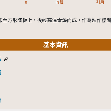
0
收藏
引用
印至方形陶板上，後經高溫素燒而成，作為製作糕
基本資訊
結
網
網