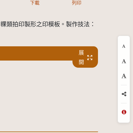
下載
列印
餅粿類拍印製形之印模板。製作技法：
縮
展
開
預
放
分
問