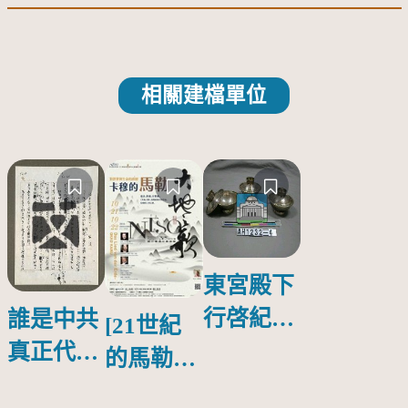
相關建檔單位
東宮殿下
行啓紀念
誰是中共
[21世紀
物銀蓋碗
真正代言
的馬勒、
人？
歌劇人