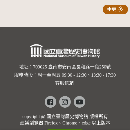
聲-對世
更 多
界與生命
的依戀—
:::
卡穆的馬
勒大地之
歌]【對
世界與生
地址：709025 臺南市安南區長和路一段250號
服務時段：周一至周五 09:30 - 12:30、13:30 - 17:30
命的依戀
客服信箱
─卡穆的
馬勒大地
Facebook
instagram
youtube
之歌】
copyright @ 國立臺灣歷史博物館 版權所有
建議瀏覽器 Firefox、Chrome、edge 以上版本