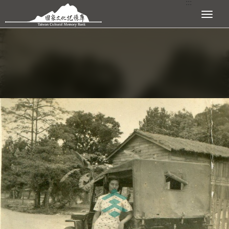
:::
跳到主要內容區塊
展開選單
:::