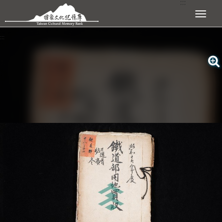
:::
跳到主要內容區塊
展開選單
:::