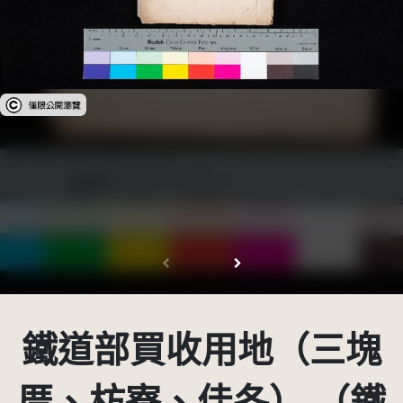
受著作權法保護-僅限於本平台有限度公開瀏覽
鐵道部買收用地（三塊
厝、枋寮、佳冬） （鐵