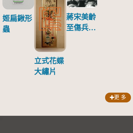
蔣宋美齡
姬扁鍬形
至傷兵醫
蟲
院探視受
傷日本戰
俘照片
立式花蝶
大繡片
更 多
:::