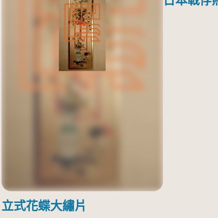
日本戰俘
立式花蝶大繡片