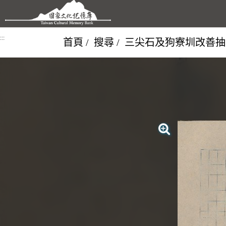
跳到主要內容區塊
:::
首頁
搜尋
三尖石及狗寮圳改善抽