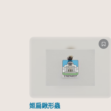
姬扁鍬形蟲