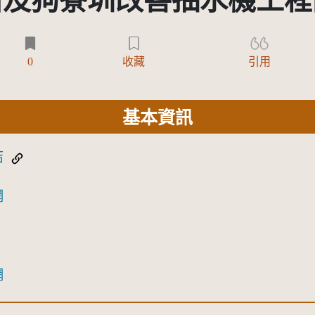
石及狗寮圳改善抽水機工程
0
收藏
引用
基本資訊
結
網
網