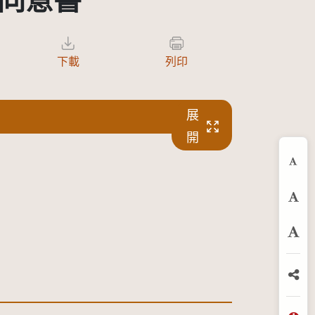
同意書
下載
列印
展
開
縮
預
放
分