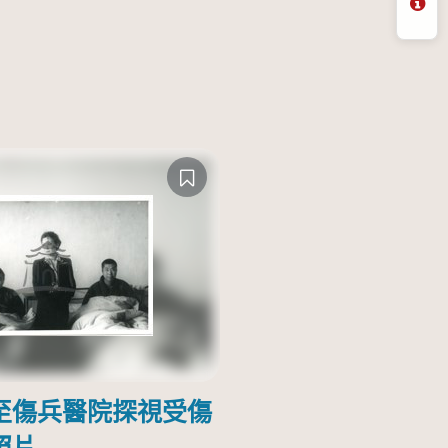
問
至傷兵醫院探視受傷