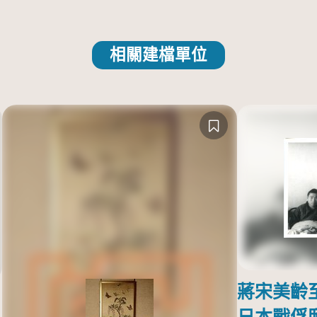
相關建檔單位
蔣宋美齡