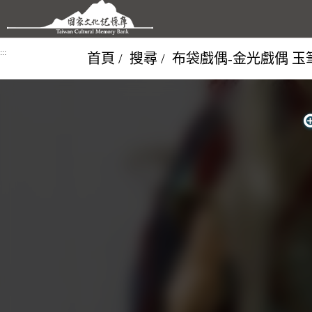
跳到主要內容區塊
:::
首頁
搜尋
布袋戲偶-金光戲偶 玉