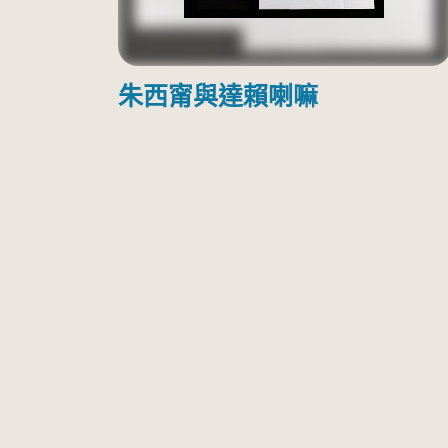
朱西甯與達賴喇嘛