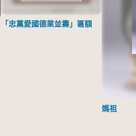
「忠黨愛國德業並壽」匾額
媽祖