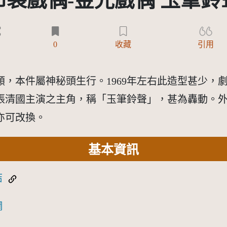
布袋戲偶-金光戲偶 玉筆鈴
0
收藏
引用
，本件屬神秘頭生行。1969年左右此造型甚少，
張清國主演之主角，稱「玉筆鈴聲」，甚為轟動。
亦可改換。
基本資訊
結
網