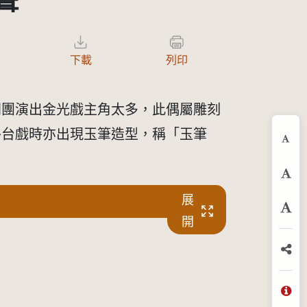
聲
下載
列印
劇團演出金光戲主角太多，此偶屬雕刻
外台戲時亦出現玉筆造型，稱「玉筆
縮
預
展
放
開
分
問