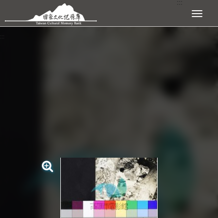
:::
跳到主要內容區塊
展開選單
:::
查看大圖