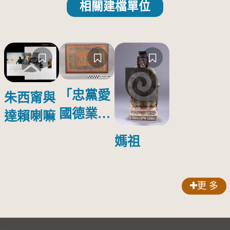
相關建檔單位
「忠黨愛
朱西甯與
國德業並
達賴喇嘛
壽」匾額
媽祖
更 多
:::