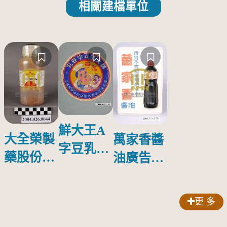
相關建檔單位
鮮大王A
大全榮製
萬家香醬
字豆乳罐
藥股份有
油廣告塑
頭圓形標
限公司出
膠牌
籤紙原稿
品索比林
更 多
錠