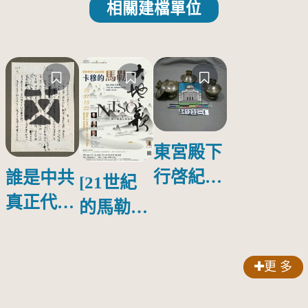
相關建檔單位
東宮殿下
行啓紀念
誰是中共
[21世紀
物銀蓋碗
真正代言
的馬勒、
人？
歌劇人
聲-對世
更 多
界與生命
的依戀—