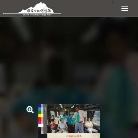
:::
跳到主要內容區塊
展開選單
:::
查看大圖