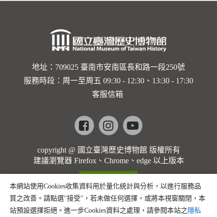
:::
卡穆的馬
勒大地之
歌]【對
世界與生
地址：709025 臺南市安南區長和路一段250號
服務時段：周一至周五 09:30 - 12:30、13:30 - 17:30
命的依戀
客服信箱
─卡穆的
馬勒大地
Facebook
instagram
youtube
之歌】
copyright @ 國立臺灣歷史博物館 版權所有
建議瀏覽器 Firefox、Chrome、edge 以上版本
本網站使用Cookies收集資料用於量化統計與分析，以進行服務品
質之改善。請點選"接受"，若未做任何選擇，或將本視窗關閉，本
站預設選擇拒絕。進一步Cookies資料之處理，請參閱本站之
隱私