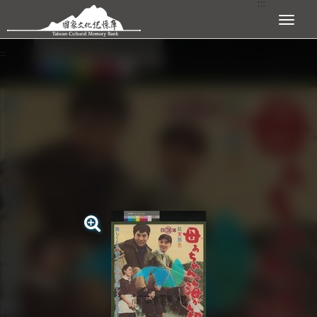
:::
跳到主要內容區塊
展開選單
:::
查看大圖