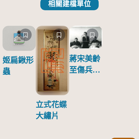
相關建檔單位
蔣宋美齡
姬扁鍬形
至傷兵醫
蟲
院探視受
傷日本戰
俘照片
立式花蝶
大繡片