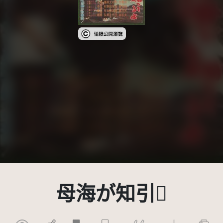
受著作權法保護-僅限於本平台有限度公開瀏
母海が知引