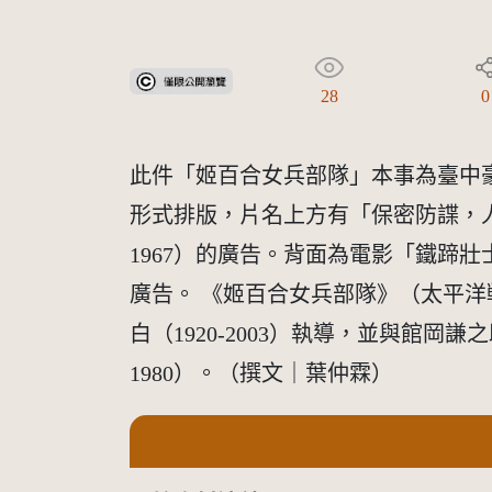
受著作權法保護-僅限於本平台有限度公開瀏覽
28
0
此件「姬百合女兵部隊」本事為臺中
形式排版，片名上方有「保密防諜，人人
1967）的廣告。背面為電影「鐵蹄壯士
廣告。 《姬百合女兵部隊》（太平洋
白（1920-2003）執導，並與館岡謙之
1980）。（撰文｜葉仲霖）