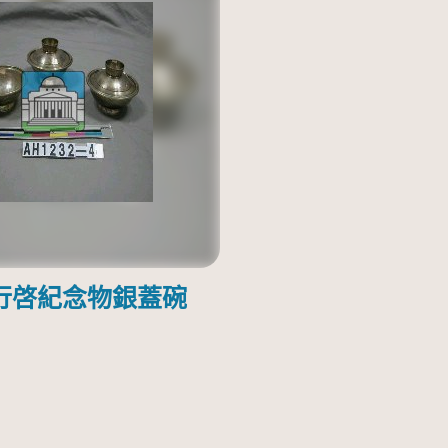
行啓紀念物銀蓋碗