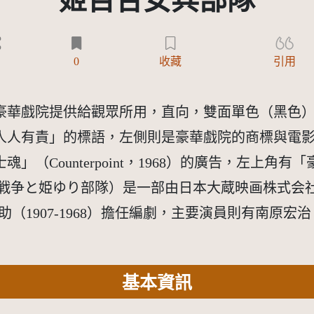
姬百合女兵部隊
0
收藏
引用
豪華戲院提供給觀眾所用，直向，雙面單色（黑色
有責」的標語，左側則是豪華戲院的商標與電影「田野淚
魂」（Counterpoint，1968）的廣告，左上
戦争と姫ゆり部隊）是一部由日本大蔵映画株式会社
助（1907-1968）擔任編劇，主要演員則有南原宏治（19
基本資訊