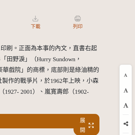
下載
列印
）印刷。正面為本事的內文，直書右起
」（Hurry Sundown，
角有「豪華戲院」的商標，底部則是綠油精的
縮
製作的戰爭片，於1962年上映，小森
27- 2001）、嵐寛壽郎（1902-
預
放
展
分
開