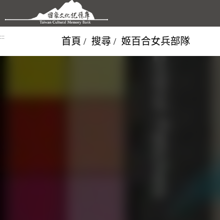
跳到主要內容區塊
:::
首頁
搜尋
姬百合女兵部隊