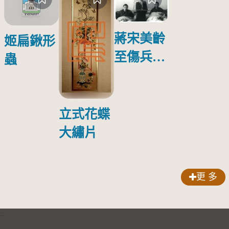
蔣宋美齡
姬扁鍬形
至傷兵醫
蟲
院探視受
傷日本戰
俘照片
立式花蝶
大繡片
更 多
:::