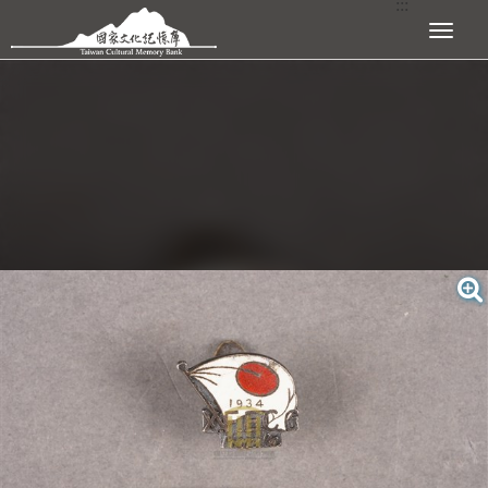
:::
跳到主要內容區塊
展開選單
:::